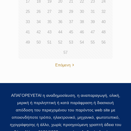
17
18
19
20
21
22
23
24
25
26
27
28
29
30
31
32
33
34
35
36
37
38
39
40
41
42
43
44
45
46
47
48
49
50
51
52
53
54
55
56
57
Επόμενη
ΑΠΑΓΟΡΕΥΕΤΑΙ η αναδημοσίευση, η αναπαραγωγή, ολική,
μερική ή περιληπτική ή κατά παράφραση ή διασκευή
απόδοση του περιεχομένου του παρόντος web site με
οποιονδήποτε τρόπο, ηλεκτρονικό, μηχανικό, φωτοτυπικό,
ηχογράφησης ή άλλο, χωρίς προηγούμενη γραπτή άδεια του