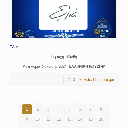
ΕΛΙΑ
Περιοχή:
Ξάνθη
Κατηγορία διάκρισης 2024:
ΕΛΛΗΝΙΚΗ ΚΟΥΖΙΝΑ
0
Δείτε Περισσότερα
1
2
3
4
5
6
7
8
9
10
11
12
13
14
15
16