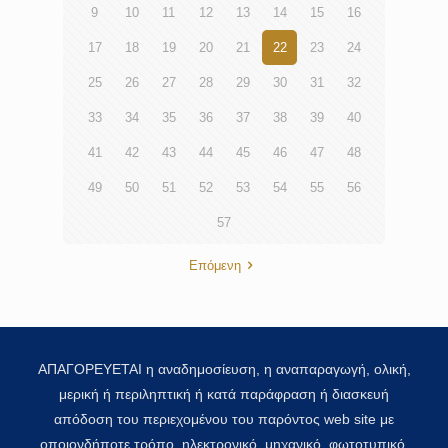
9
10
11
12
13
14
15
16
17
18
19
20
21
22
23
24
25
26
27
28
29
30
31
32
33
34
35
36
37
38
39
40
41
42
43
44
45
46
47
48
49
50
51
52
53
54
55
56
57
Επόμενη
ΑΠΑΓΟΡΕΥΕΤΑΙ η αναδημοσίευση, η αναπαραγωγή, ολική,
μερική ή περιληπτική ή κατά παράφραση ή διασκευή
απόδοση του περιεχομένου του παρόντος web site με
οποιονδήποτε τρόπο, ηλεκτρονικό, μηχανικό, φωτοτυπικό,