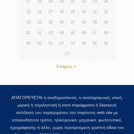
17
18
19
20
21
22
23
24
25
26
27
28
29
30
31
32
33
34
35
36
37
38
39
40
41
42
43
44
45
46
47
48
49
50
51
52
53
54
55
56
57
Επόμενη
ΑΠΑΓΟΡΕΥΕΤΑΙ η αναδημοσίευση, η αναπαραγωγή, ολική,
μερική ή περιληπτική ή κατά παράφραση ή διασκευή
απόδοση του περιεχομένου του παρόντος web site με
οποιονδήποτε τρόπο, ηλεκτρονικό, μηχανικό, φωτοτυπικό,
ηχογράφησης ή άλλο, χωρίς προηγούμενη γραπτή άδεια του