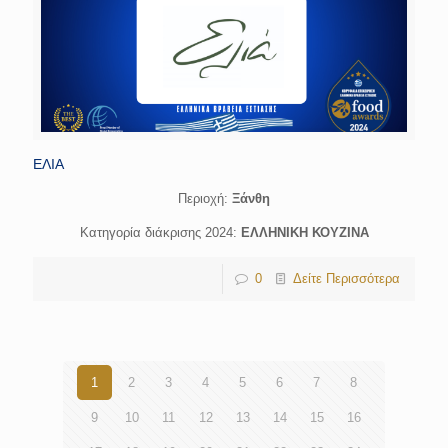
ΕΛΙΑ
Περιοχή:
Ξάνθη
Κατηγορία διάκρισης 2024:
ΕΛΛΗΝΙΚΗ ΚΟΥΖΙΝΑ
0
Δείτε Περισσότερα
1
2
3
4
5
6
7
8
9
10
11
12
13
14
15
16