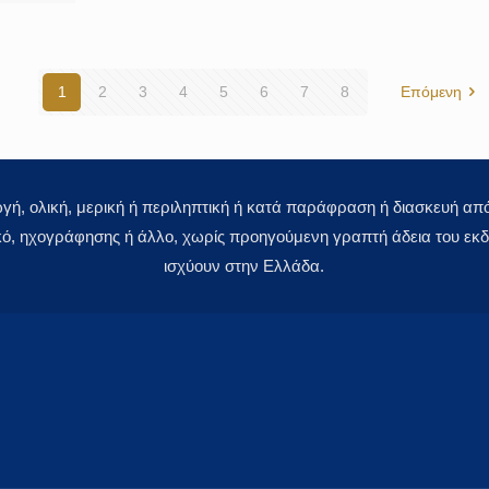
1
2
3
4
5
6
7
8
Επόμενη
 ολική, μερική ή περιληπτική ή κατά παράφραση ή διασκευή απόδ
κό, ηχογράφησης ή άλλο, χωρίς προηγούμενη γραπτή άδεια του εκδό
ισχύουν στην Ελλάδα.