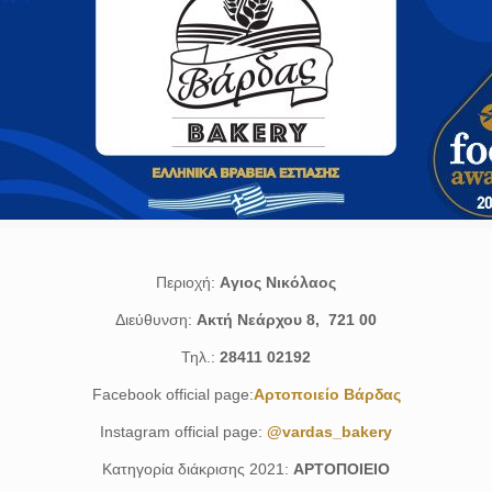
Περιοχή:
Aγιος Νικόλαος
Διεύθυνση:
Ακτή Νεάρχου 8, 721 00
Τηλ.:
28411 02192
Facebook official page:
Αρτοποιείο Βάρδας
Instagram official page:
@vardas_bakery
Κατηγορία διάκρισης 2021:
ΑΡΤΟΠΟΙΕΙΟ