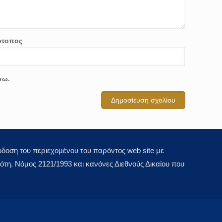
ότοπος
σω.
οση του περιεχομένου του παρόντος web site με
τη. Νόμος 2121/1993 και κανόνες Διεθνούς Δικαίου που