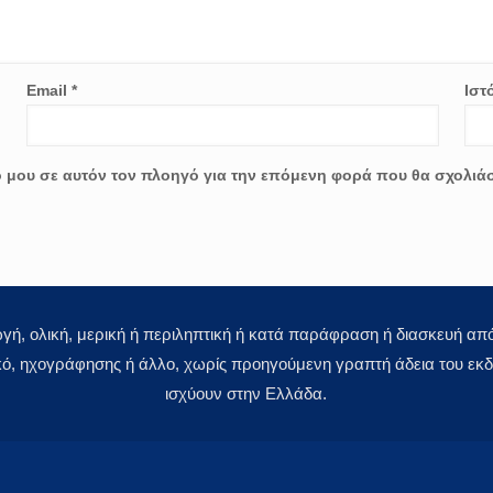
Email
*
Ιστ
ο μου σε αυτόν τον πλοηγό για την επόμενη φορά που θα σχολιά
 ολική, μερική ή περιληπτική ή κατά παράφραση ή διασκευή απόδ
κό, ηχογράφησης ή άλλο, χωρίς προηγούμενη γραπτή άδεια του εκδό
ισχύουν στην Ελλάδα.