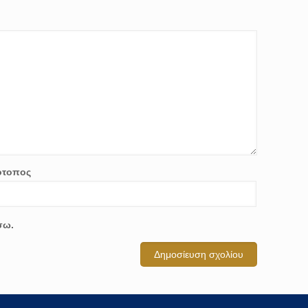
ότοπος
σω.