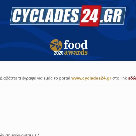
Διαβάστε τι έγραψε για εμάς το portal
www.cyclades24.gr
στο link
εδ
ία σημειώνονται με
*