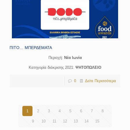
ΠΙΤΟ… ΜΠΕΡΔΕΜΑΤΑ
Περιοχή:
Νέα Ιωνία
Κατηγορία διάκρισης 2021:
ΨΗΤΟΠΩΛΕΙΟ
0
Δείτε Περισσότερα
1
2
3
4
5
6
7
8
9
10
11
12
13
14
15