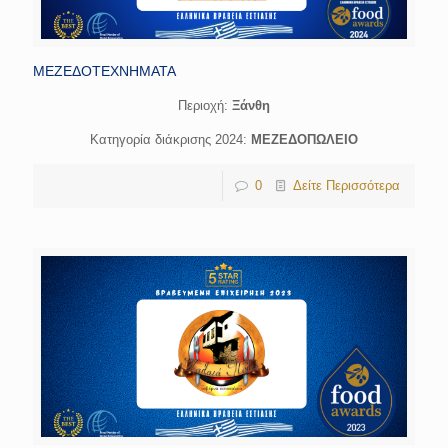
ΜΕΖΕΔΟΤΕΧΝΗΜΑΤΑ
Περιοχή:
Ξάνθη
Κατηγορία διάκρισης 2024:
ΜΕΖΕΔΟΠΩΛΕΙΟ
0
Δείτε Περισσότερα