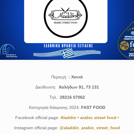
Περιοχή:
: Χανιά
Διεύθυνση:
Χαλήδων 91, 73 131
Τηλ.:
28216 07062
Κατηγορία διάκρισης 2024:
FAST FOOD
Facebook official page:
Aladdin • arabic street food •
Instagram official page:
@aladdin_arabic_street_food