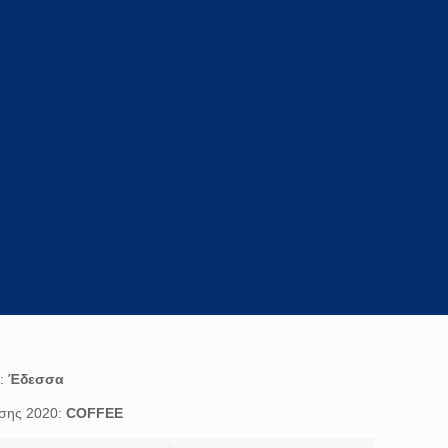
ή:
Έδεσσα
ισης 2020:
COFFEE