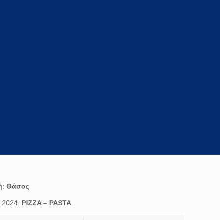
ή:
Θάσος
ς 2024:
PIZZA – PASTA