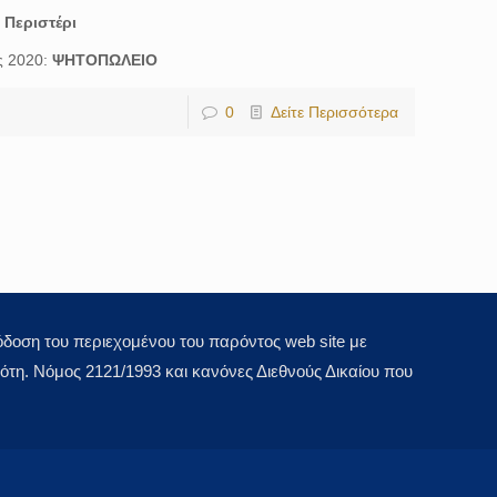
:
Περιστέρι
ς 2020:
ΨΗΤΟΠΩΛΕΙΟ
0
Δείτε Περισσότερα
οση του περιεχομένου του παρόντος web site με
τη. Νόμος 2121/1993 και κανόνες Διεθνούς Δικαίου που