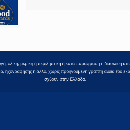
 ολική, μερική ή περιληπτική ή κατά παράφραση ή διασκευή απόδ
κό, ηχογράφησης ή άλλο, χωρίς προηγούμενη γραπτή άδεια του εκδό
ισχύουν στην Ελλάδα.