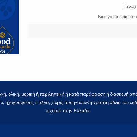
Περιοχ
Κατηγορία διάκριση
 ολική, μερική ή περιληπτική ή κατά παράφραση ή διασκευή απόδ
κό, ηχογράφησης ή άλλο, χωρίς προηγούμενη γραπτή άδεια του εκδό
ισχύουν στην Ελλάδα.