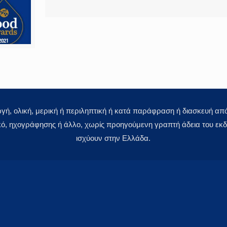
 ολική, μερική ή περιληπτική ή κατά παράφραση ή διασκευή απόδ
κό, ηχογράφησης ή άλλο, χωρίς προηγούμενη γραπτή άδεια του εκδό
ισχύουν στην Ελλάδα.