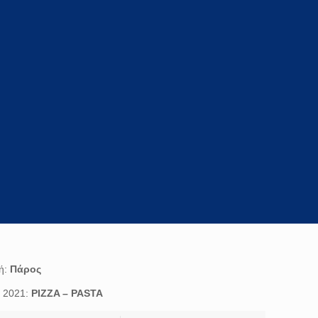
ή:
Πάρος
ς 2021:
PIZZA – PASTA