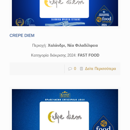
CREPE DIEM
Περιοχή:
Χαλάνδρι, Νέα Φιλαδέλφεια
Κατηγορία διάκρισης 2024:
FAST FOOD
0
Δείτε Περισσότερα