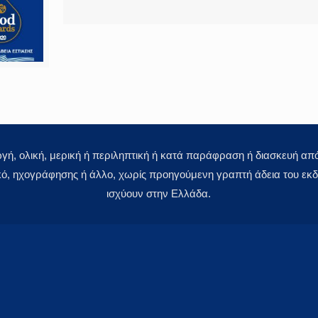
 ολική, μερική ή περιληπτική ή κατά παράφραση ή διασκευή απόδ
κό, ηχογράφησης ή άλλο, χωρίς προηγούμενη γραπτή άδεια του εκδό
ισχύουν στην Ελλάδα.